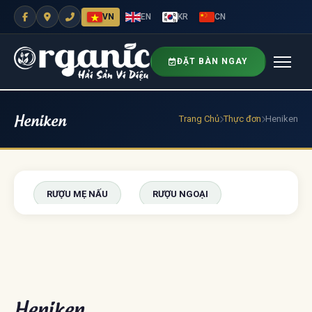
VN
EN
KR
CN
ĐẶT BÀN NGAY
Heniken
Trang Chủ
Thực đơn
Heniken
RƯỢU MẸ NẤU
RƯỢU NGOẠI
BIA
TRÁNG MIỆNG
NƯỚC UỐNG
NƯỚC UỐNG ĐÓNG CHAI
Heniken