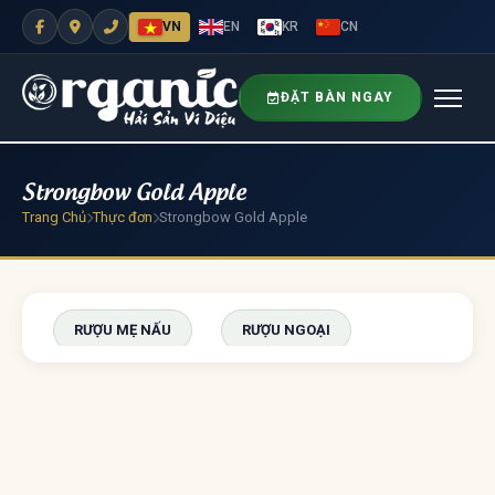
VN
EN
KR
CN
ĐẶT BÀN NGAY
Strongbow Gold Apple
Trang Chủ
Thực đơn
Strongbow Gold Apple
RƯỢU MẸ NẤU
RƯỢU NGOẠI
BIA
TRÁNG MIỆNG
NƯỚC UỐNG
NƯỚC UỐNG ĐÓNG CHAI