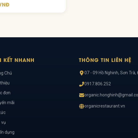
 VNĐ
N KẾT NHANH
THÔNG TIN LIÊN HỆ
07 - 09 Hồ Nghinh, Sơn Trà,
ng Chủ
 thiệu
0917.806.252
c đơn
organic.honghinh@gmail.c
yến mãi
organicrestaurant.vn
tức
 vụ
ển dụng