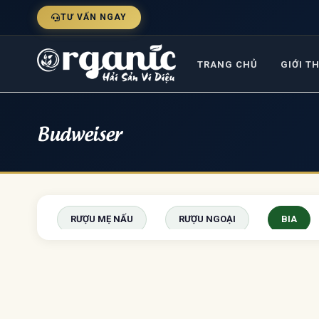
TƯ VẤN NGAY
TRANG CHỦ
GIỚI T
Budweiser
RƯỢU MẸ NẤU
RƯỢU NGOẠI
BIA