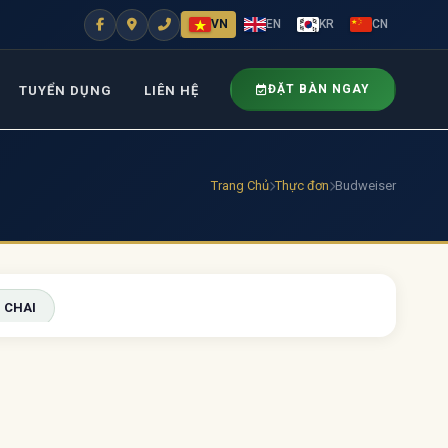
VN
EN
KR
CN
ĐẶT BÀN NGAY
TUYỂN DỤNG
LIÊN HỆ
Trang Chủ
Thực đơn
Budweiser
 CHAI