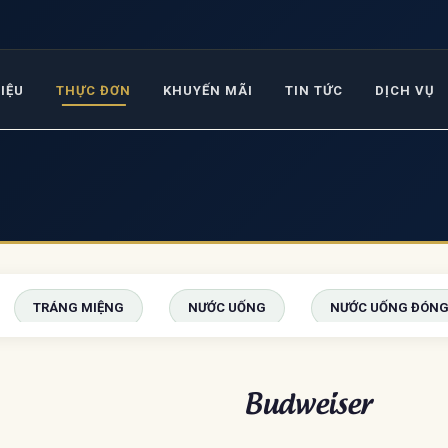
HIỆU
THỰC ĐƠN
KHUYẾN MÃI
TIN TỨC
DỊCH VỤ
TRÁNG MIỆNG
NƯỚC UỐNG
NƯỚC UỐNG ĐÓNG
Budweiser