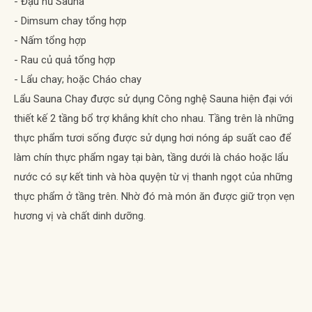
- Đậu hũ Sauna
- Dimsum chay tổng hợp
- Nấm tổng hợp
- Rau củ quả tổng hợp
- Lẩu chay; hoặc Cháo chay
Lẩu Sauna Chay được sử dụng Công nghệ Sauna hiện đại với
thiết kế 2 tầng bổ trợ khắng khít cho nhau. Tầng trên là những
thực phẩm tươi sống được sử dụng hơi nóng áp suất cao để
làm chín thực phẩm ngay tại bàn, tầng dưới là cháo hoặc lẩu
nước có sự kết tinh và hòa quyện từ vị thanh ngọt của những
thực phẩm ở tầng trên. Nhờ đó mà món ăn được giữ trọn vẹn
hương vị và chất dinh dưỡng.
Đặt Bàn Trực Tuyến
Nhà hàng Organic - Hải sản tươi sống, lẩu hấp thủy nhiệt 2 tầng