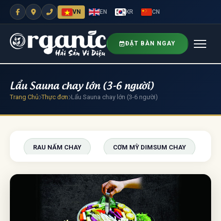
VN
EN
KR
CN
ĐẶT BÀN NGAY
Lẩu Sauna chay lớn (3-6 người)
Trang Chủ
Thực đơn
Lẩu Sauna chay lớn (3-6 người)
RAU NẤM CHAY
CƠM MỲ DIMSUM CHAY
LẨU SAUNA CHAY