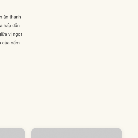
 ăn thanh
và hấp dẫn
iữa vị ngọt
ơm của nấm