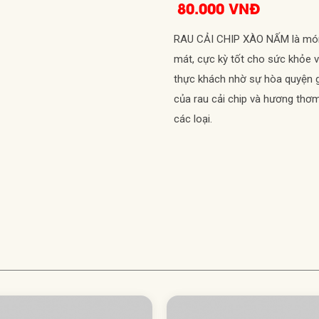
80.000 VNĐ
RAU CẢI CHIP XÀO NẤM là món
mát, cực kỳ tốt cho sức khỏe 
thực khách nhờ sự hòa quyện g
của rau cải chip và hương th
các loại.