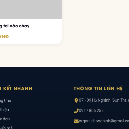
 tơi xào chay
 VNĐ
N KẾT NHANH
THÔNG TIN LIÊN HỆ
07 - 09 Hồ Nghinh, Sơn Trà,
ng Chủ
 thiệu
0917.806.252
c đơn
organic.honghinh@gmail.c
yến mãi