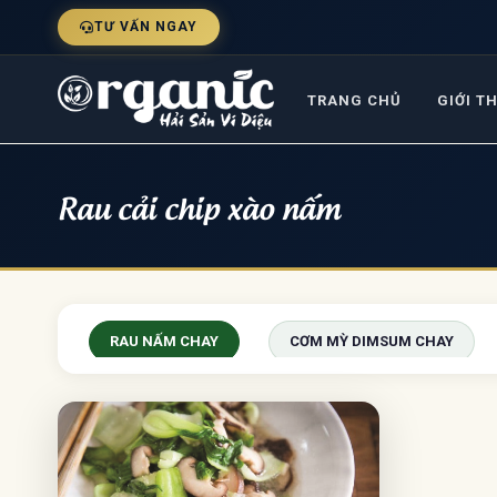
TƯ VẤN NGAY
TRANG CHỦ
GIỚI T
Rau cải chip xào nấm
RAU NẤM CHAY
CƠM MỲ DIMSUM CHAY