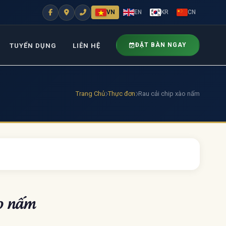
VN
EN
KR
CN
ĐẶT BÀN NGAY
TUYỂN DỤNG
LIÊN HỆ
Trang Chủ
Thực đơn
Rau cải chip xào nấm
ào nấm