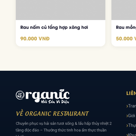
Rau nấm củ tổng hợp xông hơi
Rau mồng
90.000 VNĐ
50.000
LIÊ
Tra
VỀ ORGANIC RESTAURANT
Giới
Chuyên phục vụ hải sản tươi sống & lẩu hấp thủy nhiệt 2
Thự
tầng độc đáo – Thưởng thức tinh hoa ẩm thực thuần
Khu