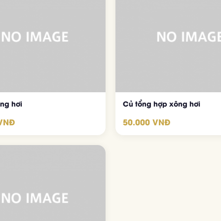
Đặt Bàn Trực Tuyến
Nhà hàng Organic - Hải sản tươi sống, lẩu hấp thủy nhiệt 2 tầng
ông hơi
Củ tổng hợp xông hơi
ĐẶT BÀN NGAY
 VNĐ
50.000 VNĐ