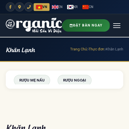
VN
EN
KR
CN
ĐẶT BÀN NGAY
Khăn Lạnh
Trang Chủ
Thực đơn
Khăn Lạnh
RƯỢU MẸ NẤU
RƯỢU NGOẠI
BIA
TRÁNG MIỆNG
NƯỚC UỐNG
NƯỚC UỐNG ĐÓNG CHAI
Khăn Lạnh