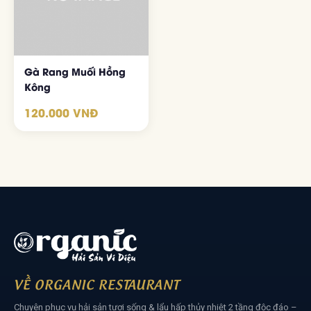
ĐẶT BÀN NGAY
Gà Rang Muối Hồng
Kông
120.000 VNĐ
VỀ ORGANIC RESTAURANT
Chuyên phục vụ hải sản tươi sống & lẩu hấp thủy nhiệt 2 tầng độc đáo –