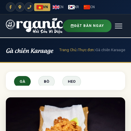
VN
EN
KR
CN
ĐẶT BÀN NGAY
Gà chiên Karaage
Trang Chủ
Thực đơn
Gà chiên Karaage
GÀ
BÒ
HEO