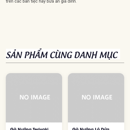
trên các bàn tiệc hay bữa ăn gia đình.
SẢN PHẨM CÙNG DANH MỤC
Gà Nướng Teriyaki
Gà Nướng Lá Dứa