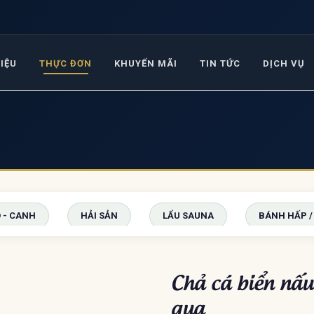
HIỆU
THỰC ĐƠN
KHUYẾN MÃI
TIN TỨC
DỊCH VỤ
 - CANH
HẢI SẢN
LẨU SAUNA
BÁNH HẤP /
Chả cá biển nấu
qua