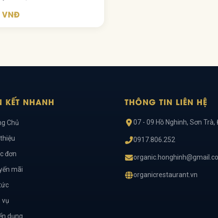
0 VNĐ
N KẾT NHANH
THÔNG TIN LIÊN HỆ
07 - 09 Hồ Nghinh, Sơn Trà,
ng Chủ
 thiệu
0917.806.252
c đơn
organic.honghinh@gmail.c
yến mãi
organicrestaurant.vn
tức
 vụ
ển dụng