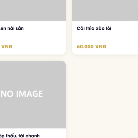
sen hải sản
Cải thìa xào tỏi
0 VNĐ
60.000 VNĐ
óp thấu, tái chanh