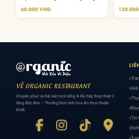
60.000 VNĐ
120.00
LIÊ
Tra
VỀ ORGANIC RESTAURANT
Giới
Chuyên phục vụ hải sản tươi sống & lẩu hấp thủy nhiệt 2
Thự
tầng độc đáo – Thưởng thức tinh hoa ẩm thực thuần
Khu
khiết.
Tin 
Dịch
Tuy