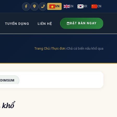
VN
EN
KR
CN
ĐẶT BÀN NGAY
TUYỂN DỤNG
LIÊN HỆ
Trang Chủ
Thực đơn
Chả cá biển nấu khổ qua
 DIMSUM
 khổ