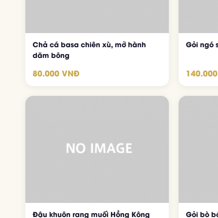
Chả cá basa chiên xù, mỡ hành
Gỏi ngó 
dăm bông
80.000 VNĐ
140.00
Đậu khuôn rang muối Hồng Kông
Gỏi bò b