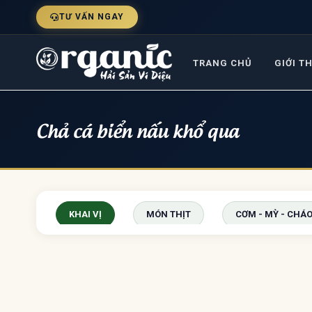
TƯ VẤN NGAY
TRANG CHỦ
GIỚI T
Chả cá biển nấu khổ qua
KHAI VỊ
MÓN THỊT
CƠM - MỲ - CHÁO